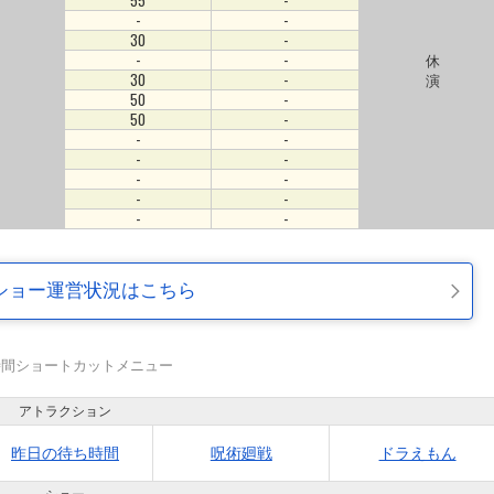
55
-
-
-
30
-
-
-
休
30
-
演
50
-
50
-
-
-
-
-
-
-
-
-
-
-
ショー運営状況はこちら
時間ショートカットメニュー
アトラクション
昨日の待ち時間
呪術廻戦
ドラえもん