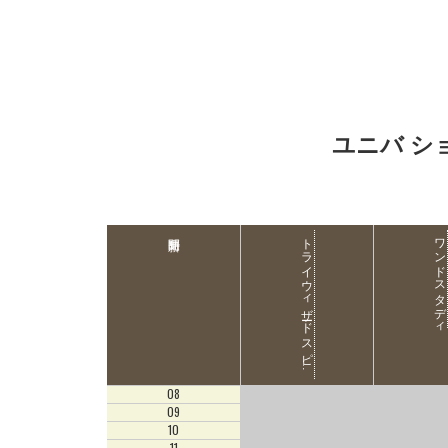
ユニバ シ
ト
ラ
イ
ウ
ィ
ザ
ード
ス
ピ
ッ
ト
ラ
リ
ワンドスタディ
リ
ー
08
09
10
11