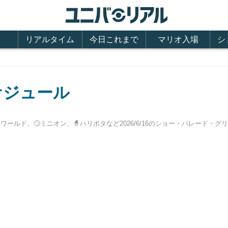
リアルタイム
今日これまで
マリオ入場
シ
ケジュール
ワールド、🙄ミニオン、🧙ハリポタなど2026/6/16のショー・パレード