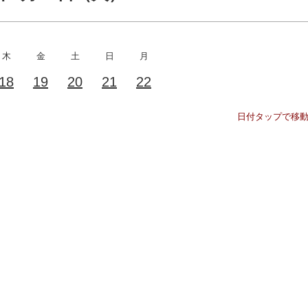
木
金
土
日
月
18
19
20
21
22
日付タップで移