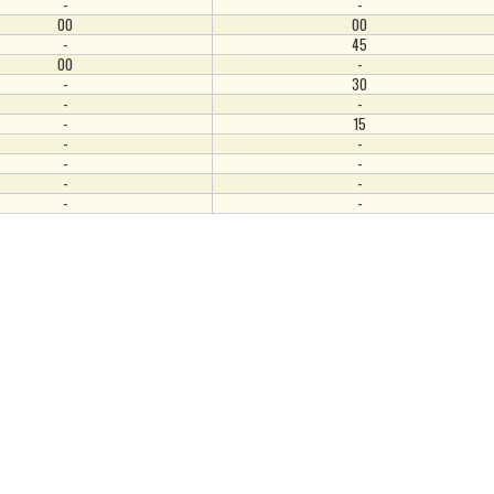
-
-
00
00
-
45
00
-
-
30
-
-
-
15
-
-
-
-
-
-
-
-