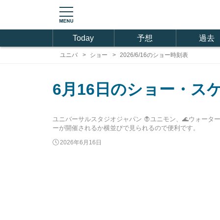
Today
予想
過去
ユニバ
ショー
2026/6/16のショー時刻表
6月16日のショー・ス
ユニバーサルスタジオジャパン 🧛ユニモン、🌊ウォーター
ーが開催されるか横並びで見られるので便利です。
2026年6月16日