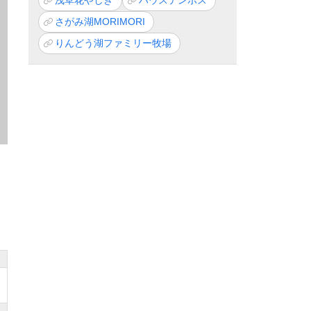
浅草花やしき
ハウステンボス
さがみ湖MORIMORI
りんどう湖ファミリー牧場