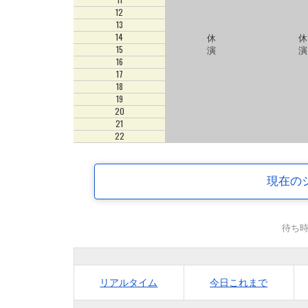
12
13
休
休
14
演
演
15
16
17
18
19
20
21
22
現在の
待ち
リアルタイム
今日これまで