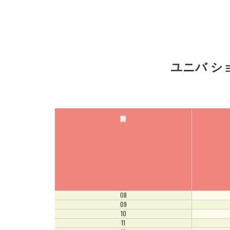
ユニバ シ
08
09
10
11