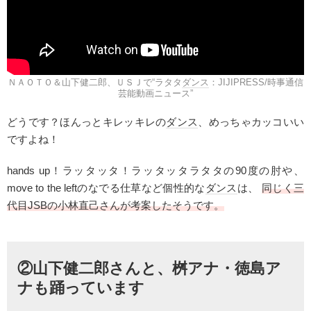
ＮＡＯＴＯ＆山下健二郎、ＵＳＪで“ラタタ
ダンス
：JIJIPRESS/時事通信
芸能動画ニュース”
どうです？ほんっとキレッキレの
ダンス
、めっちゃカッコいい
ですよね！
hands up！ラッタッタ！ラッタッタラタタの90度の肘や、
move to the leftのなでる仕草など個性的な
ダンス
は、
同じく三
代目JSBの小林直己さんが考案したそうです。
②山下健二郎さんと、桝アナ・徳島ア
ナも踊っています