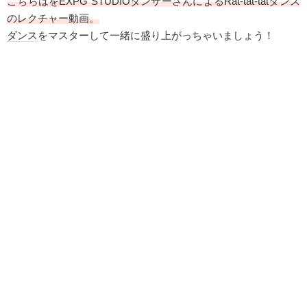
こちらはをEXPG STUDIOダンサーさんによるRat-tat-tat
ダンス
のレクチャー動画。
ダンス
をマスターして一緒に盛り上がっちゃいましょう！