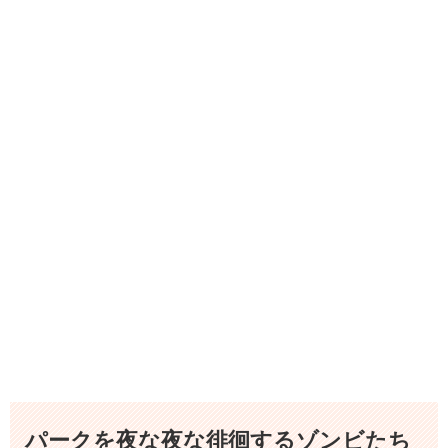
パークを夜な夜な徘徊するゾンビたち