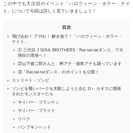
この中でも大注目のイベント「
ハロウィーン・ホラー・ナイ
ト
」について今回は詳しく見ていきましょう！
目次
飛び込め！ アガれ！ 解き放て！「ハロウィーン・ホラー・
ナイト」
① 三代目 J SOUL BROTHERS「Rat-tat-tatダンス」で大
熱狂の境地へ！
②山下健二郎さんと、桝アナ・徳島アナも踊っています
③「Rat-tat-tatダンス」のポイントを公開！
ストリート・ゾンビ
ゾンビを襲いパークを支配しようと企む Dｒ.カオスに開発
されたモンスターたち
サイバー・フランケン
サイバー・ブライド
リベク
パンプキンヘッド