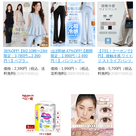
荷
36%OFF!【8/2 10時〜24H
ほぼ即納 47%OFF!【期間
【7/31！クーポンで2,8
限定：3,780円→2,390
限定：1,990円～2,490
円】 接触冷感 ワイド
円！】ペプラ...
円！】 パンツ レデ...
ツ ストライプパンツ ...
価格：2,390円（税込、送
価格：1,990円～（税込、
価格：5,700円（税込
料無料)
送料無料)
料無料)
(2026/7/31時点)
(2026/7/31時点)
(2026/7/31時点)