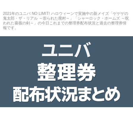
2021年のユニバ NO LIMIT! ハロウィーンで実施中の新メイズ「ゲゲゲの
鬼太郎・ザ・リアル ～崇られた廃村～」「シャーロック・ホームズ ～呪
われた薔薇の剣～」の今日これまでの整理券配布状況と過去の整理券情
報です。