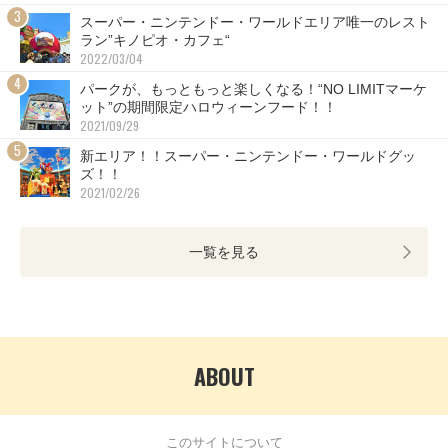
16時12分
配布を終了
整理券を配布中
08時38分
整理券を配布中
整理券を配布中
スーパー・ニンテンドー・ワールドエリア唯一のレスト
12時10分
整理券を配布中
整理券を配布中
15時51分
整理券を配布中
整理券を配布中
ラン”キノピオ・カフェ“
11時09分
整理券を配布中
整理券を配布中
2022/03/04
15時10分
整理券を配布中
整理券を配布中
10月25日（月）
10時09分
整理券を配布中
整理券を配布中
パークが、もっともっと楽しくなる！“NO LIMITマーケ
14時10分
整理券を配布中
整理券を配布中
ット”の期間限定ハロウィーンフード！！
09時09分
整理券を配布中
整理券を配布中
13時10分
整理券を配布中
整理券を配布中
2021/09/29
更新時間
ゲゲゲの鬼太郎
シャーロックホームズ
08時19分
整理券を配布中
整理券を配布中
12時10分
整理券を配布中
整理券を配布中
新エリア！！スーパー・ニンテンドー・ワールドグッ
18時45分
整理券なしで体験
配布を終了
11時10分
ズ！！
整理券を配布中
整理券を配布中
2021/02/26
9月24日（金）
18時10分
整理券なしで体験
配布を終了
10時10分
整理券を配布中
整理券を配布中
18時01分
整理券なしで体験
配布を終了
09時10分
整理券を配布中
整理券を配布中
一覧を見る
17時10分
整理券なしで体験
配布を終了
更新時間
ゲゲゲの鬼太郎
シャーロックホームズ
08時33分
整理券を配布中
整理券を配布中
17時00分
整理券なしで体験
配布を終了
18時45分
整理券なしで体験
整理券を配布中
16時10分
整理券なしで体験
配布を終了
11月1日（月）
18時10分
整理券なしで体験
整理券を配布中
15時10分
整理券なしで体験
配布を終了
17時31分
整理券なしで体験
整理券を配布中
14時36分
整理券なしで体験
配布を終了
ABOUT
更新時間
ゲゲゲの鬼太郎
シャーロックホームズ
17時14分
配布を終了
整理券を配布中
14時09分
整理券なしで体験
配布を終了
16時54分
配布を終了
整理券を配布中
18時10分
整理券なしで体験
配布を終了
13時18分
整理券なしで体験
配布を終了
16時41分
配布を終了
整理券を配布中
17時38分
整理券なしで体験
配布を終了
このサイトについて