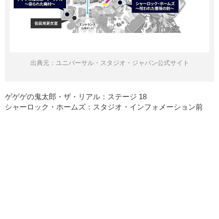
出典元：ユニバーサル・スタジオ・ジャパン公式サイト
ゲゲゲの鬼太郎・ザ・リアル：ステージ 18
シャーロック・ホームズ：スタジオ・インフォメーション前