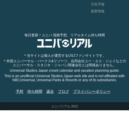
天気予報
08時33分
整理券を配布中
整理券を配布中
18時45分
整理券なしで体験
配布を終了
更新情報
18時18分
整理券なしで体験
配布を終了
9月22日（水）
18時09分
整理券なしで体験
整理券を配布中
17時53分
整理券なしで体験
整理券を配布中
毎日更新！ユニバ 混雑予想、リアルタイム待ち時間
17時09分
配布を終了
整理券を配布中
更新時間
ゲゲゲの鬼太郎
シャーロックホームズ
16時52分
配布を終了
整理券を配布中
18時45分
整理券なしで体験
整理券を配布中
16時22分
配布を終了
整理券を配布中
＊当サイトは個人が運営するUSJファンサイトです。
18時28分
整理券なしで体験
整理券を配布中
＊米国ユニバーサル・パークス&リゾーツ、合同会社ユー・エス・ジェイなどの
16時09分
配布を終了
整理券を配布中
ユニバーサル・スタジオ・ジャパン関連会社とは関係ありません。
18時09分
配布を終了
整理券を配布中
Universal Studios Japan crowd calendar and vacation planning guide.
15時59分
配布を終了
整理券を配布中
17時29分
配布を終了
整理券を配布中
This is an unofficial Universal Studios Japan web site and is not affiliated with
15時09分
整理券を配布中
整理券を配布中
NBCUniversal, Universal Parks & Resorts or any of its subsidiaries.
17時11分
整理券を配布中
整理券を配布中
14時10分
整理券を配布中
整理券を配布中
16時10分
整理券を配布中
整理券を配布中
予想
待ち時間
過去
ブログ
プライバシーポリシー
13時10分
整理券を配布中
整理券を配布中
15時10分
整理券を配布中
整理券を配布中
12時14分
整理券を配布中
整理券を配布中
ユニバリアル 2022
14時12分
整理券を配布中
整理券を配布中
11時10分
整理券を配布中
整理券を配布中
13時10分
整理券を配布中
整理券を配布中
10時09分
整理券を配布中
整理券を配布中
12時10分
整理券を配布中
整理券を配布中
09時10分
整理券を配布中
整理券を配布中