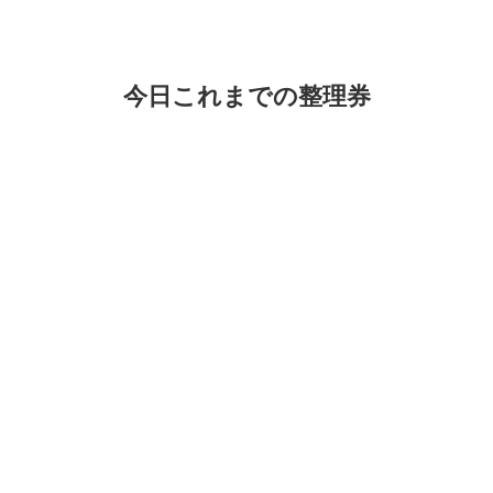
今日これまでの整理券