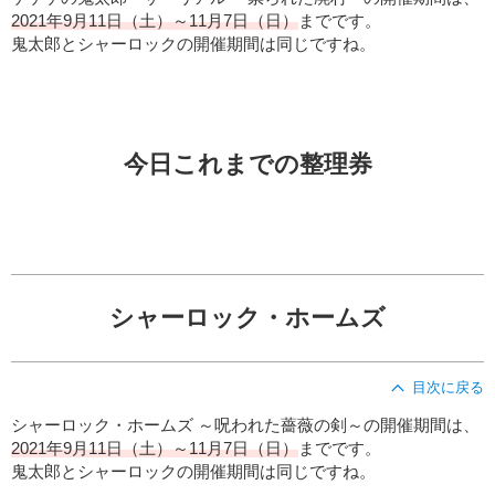
2021年9月11日（土）～11月7日（日）
までです。
鬼太郎とシャーロックの開催期間は同じですね。
今日これまでの整理券
シャーロック・ホームズ
目次に戻る
シャーロック・ホームズ ～呪われた薔薇の剣～の開催期間は、
2021年9月11日（土）～11月7日（日）
までです。
鬼太郎とシャーロックの開催期間は同じですね。