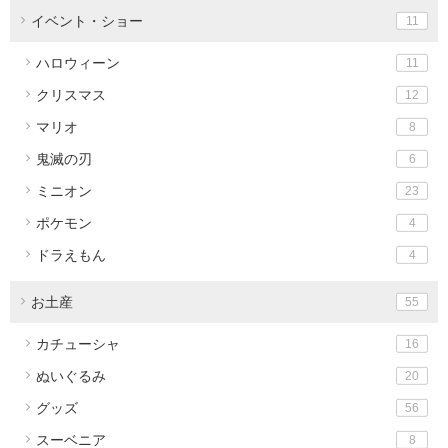
イベント・ショー
11
ハロウィーン
11
クリスマス
12
マリオ
8
鬼滅の刃
6
ミニオン
23
ポケモン
4
ドラえもん
4
お土産
55
カチューシャ
16
ぬいぐるみ
20
グッズ
56
スーベニア
8