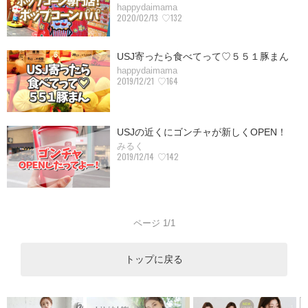
happydaimama
2020/02/13
♡132
USJ寄ったら食べてって♡５５１豚まん
happydaimama
2019/12/21
♡164
USJの近くにゴンチャが新しくOPEN！
みるく
2019/12/14
♡142
ページ 1/1
トップに戻る