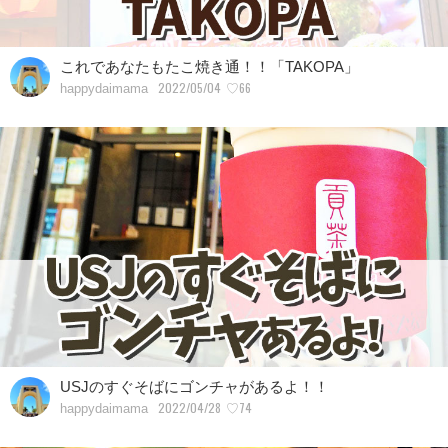
これであなたもたこ焼き通！！「TAKOPA」
2022/05/04
♡66
happydaimama
USJのすぐそばにゴンチャがあるよ！！
2022/04/28
♡74
happydaimama