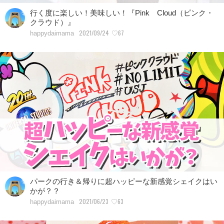
行く度に楽しい！美味しい！『Pink Cloud（ピンク・
クラウド）』
2021/09/24
♡67
happydaimama
パークの行き＆帰りに超ハッピーな新感覚シェイクはい
かが？？
2021/06/23
♡63
happydaimama