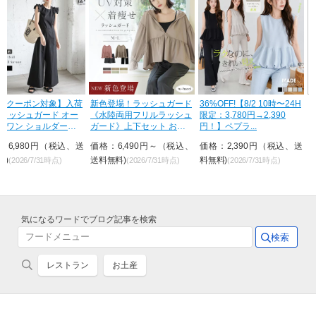
荷
新色登場！ラッシュガード
36%OFF!【8/2 10時〜24H
待望の再入荷！ラッシ
《水陸両用フリルラッシュ
限定：3,780円→2,390
ードのインナーに 水陸
ガード》上下セット おし
円！】ペプラ...
用ブラトップ胸元カバ
ゃれ U...
&...
送
価格：6,490円～（税込、
価格：2,390円（税込、送
価格：2,790円～（税
送料無料)
料無料)
送料無料)
(2026/7/31時点)
(2026/7/31時点)
(2026/7/31時点
気になるワードでブログ記事を検索
レストラン
お土産