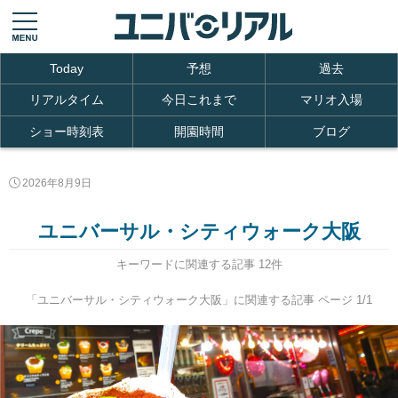
Today
予想
過去
リアルタイム
今日これまで
マリオ入場
ショー時刻表
開園時間
ブログ
2026年8月9日
ユニバーサル・シティウォーク大阪
キーワードに関連する記事 12件
「ユニバーサル・シティウォーク大阪」に関連する記事 ページ 1/1