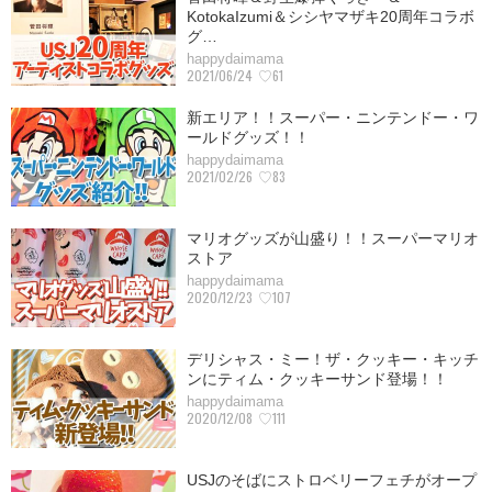
KotokaIzumi＆シシヤマザキ20周年コラボ
グ…
happydaimama
2021/06/24
♡61
新エリア！！スーパー・ニンテンドー・ワ
ールドグッズ！！
happydaimama
2021/02/26
♡83
マリオグッズが山盛り！！スーパーマリオ
ストア
happydaimama
2020/12/23
♡107
デリシャス・ミー！ザ・クッキー・キッチ
ンにティム・クッキーサンド登場！！
happydaimama
2020/12/08
♡111
USJのそばにストロベリーフェチがオープ