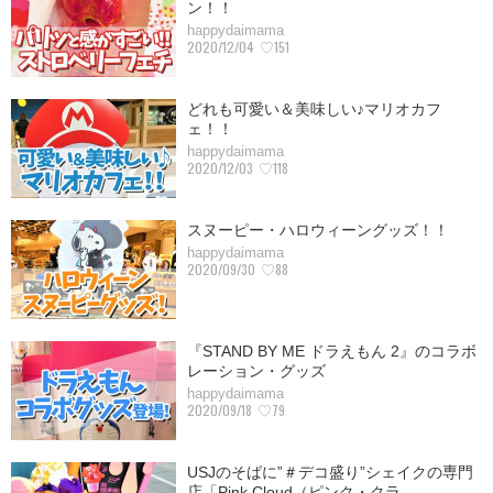
ン！！
happydaimama
2020/12/04
♡151
どれも可愛い＆美味しい♪マリオカフ
ェ！！
happydaimama
2020/12/03
♡118
スヌーピー・ハロウィーングッズ！！
happydaimama
2020/09/30
♡88
『STAND BY ME ドラえもん 2』のコラボ
レーション・グッズ
happydaimama
2020/09/18
♡79
USJのそばに”＃デコ盛り”シェイクの専門
店「Pink Cloud（ピンク・クラ…