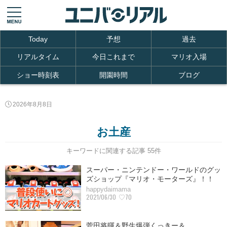
Today
予想
過去
リアルタイム
今日これまで
マリオ入場
ショー時刻表
開園時間
ブログ
2026年8月8日
お土産
キーワードに関連する記事 55件
スーパー・ニンテンドー・ワールドのグッ
ズショップ『マリオ・モーターズ』！！
happydaimama
2021/06/30
♡70
菅田将暉＆野生爆弾くっきー＆