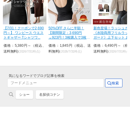
【7/31！クーポンで2,690
50%OFF さらに半額！
新色登場！ラッシュガ
乾
円～】 ワンピース ウエス
【期間限定：3,690円
《水陸両用フリルラッ
トギャザー Tシャツワ...
→923円！3枚購入で3枚目
ガード》上下セット お
が...
ゃれ U...
送
価格：5,380円～（税込、
価格：1,845円（税込、送
価格：6,490円～（税
送料無料)
料無料)
送料無料)
(2026/7/31時点)
(2026/7/31時点)
(2026/7/31時点
気になるワードでブログ記事を検索
ショー
名探偵コナン