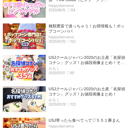
happydaimama
2020/06/15
♡134
種類豊富で迷っちゃう！お得情報も！ポッ
プコーンパパ
happydaimama
2020/02/13
♡132
USJクールジャパン2020のお土産「名探偵
コナン」グッズ！お値段画像まとめ！そ…
みるく
2020/01/31
♡101
USJクールジャパン2020のお土産「名探偵
コナン」グッズ！お値段画像まとめ！
みるく
2020/01/28
♡122
USJ寄ったら食べてって♡５５１豚まん
happydaimama